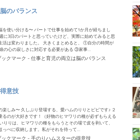
脳のバランス
脳を使い分ける〜 パートで仕事を始めて1か月が経ちまし
が週に3日のパートと思っていたけど、実際に始めてみると思
生活は変わりました。 大きくまとめると、 ①自分の時間が
②娘の心の寂しさに対応する必要がある ③家事…
得意技
の楽しみ〜 久しぶり登場する、愛ハムのりりとピピです♪ ２
乗るのが大好きです！（好物のヒマワリの種が必ずもらえる
賢いりりは、ヒマワリの種をもらうとその場で皮を剥いて、
ほっぺに収納します。私がそれを待って…