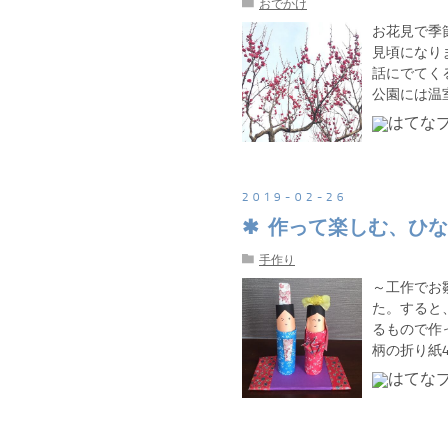
おでかけ
お花見で季
見頃になり
話にでてく
公園には温
2019
-
02
-
26
作って楽しむ、ひな
手作り
～工作でお
た。すると
るもので作
柄の折り紙