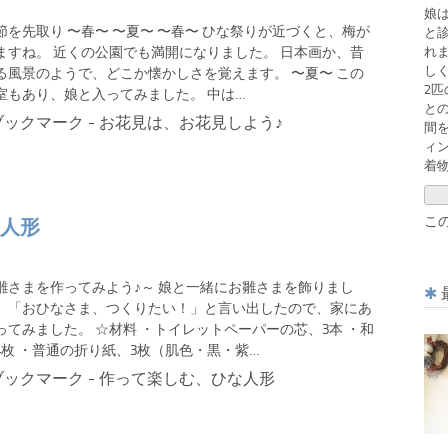
娘
節を先取り 〜春〜 〜夏〜 〜春〜 ひな祭りが近づくと、梅が
と診
ますね。 近くの公園でも満開になりました。 日本画か、昔
れ
し
る風景のようで、どこか懐かしさを覚えます。 〜夏〜 この
2
室もあり、娘と入ってみました。 中は…
と
間
ィ
着
こ
人形
雛さまを作ってみよう♪～ 娘と一緒にお雛さまを飾りまし
、「おひなさま、つくりたい！」と言い出したので、家にあ
ってみました。 ☆材料 ・トイレットペーパーの芯、3本 ・和
4枚 ・普通の折り紙、3枚（肌色・黒・紫…