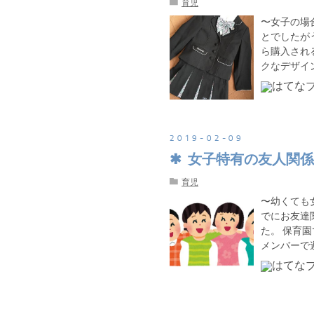
育児
〜女子の場
とでしたが
ら購入され
クなデザイ
2019
-
02
-
09
女子特有の友人関係
育児
〜幼くても
でにお友達
た。 保育
メンバーで