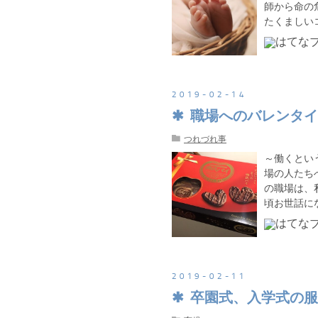
師から命の
たくましい
2019
-
02
-
14
職場へのバレンタイ
つれづれ事
～働くとい
場の人たち
の職場は、
頃お世話に
2019
-
02
-
11
卒園式、入学式の服