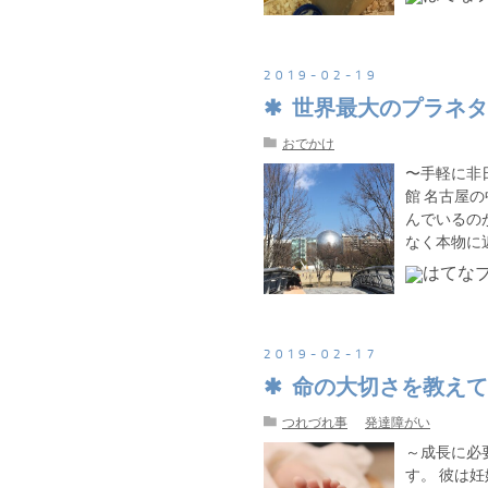
2019
-
02
-
19
世界最大のプラネタ
おでかけ
〜手軽に非
館 名古屋
んでいるの
なく本物に
2019
-
02
-
17
命の大切さを教えて
つれづれ事
発達障がい
～成長に必
す。 彼は