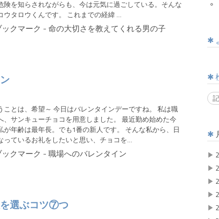
危険を知らされながらも、今は元気に過ごしている。そんな
コウタロウくんです。 これまでの経緯 …
ン
うことは、希望～ 今日はバレンタインデーですね。 私は職
へ、サンキューチョコを用意しました。 最近勤め始めた今
私が年齢は最年長。でも1番の新人です。 そんな私から、日
なっているお礼をしたいと思い、チョコを…
▶
2
▶
2
▶
2
▶
2
を選ぶコツ⑦つ
▶
2