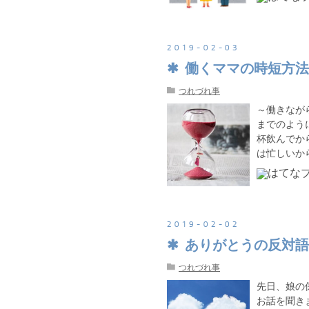
2019
-
02
-
03
働くママの時短方法
つれづれ事
～働きなが
までのよう
杯飲んでか
は忙しいか
2019
-
02
-
02
ありがとうの反対語
つれづれ事
先日、娘の
お話を聞き