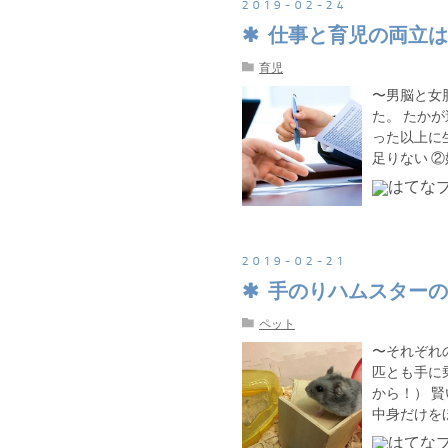
2019
-
02
-
24
仕事と育児の両立は
育児
〜男脳と女
た。 たか
った以上に
足りない 
2019
-
02
-
21
手のりハムスターの
ペット
〜それぞれ
匹とも手に
から！） 
中身だけを