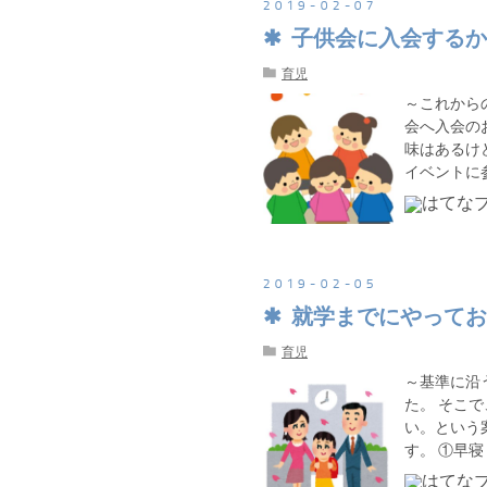
2019
-
02
-
07
子供会に入会するか
育児
～これから
会へ入会の
味はあるけ
イベントに
2019
-
02
-
05
就学までにやってお
育児
～基準に沿
た。 そこ
い。という
す。 ①早